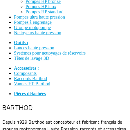
Pompes HP bronze
Pompes HP inox
Pompes HP standard
Pompes ultra haute pression
Pompes à engrenage
Groupe motopompe
Nettoyeurs haute pression
Outils :
Lances haute pression
Systèmes pour nettoyages de réservoirs
Têtes de lavage 3D
Accessoires :
Composants
Raccords Barthod
Vannes HP Barthod
Pièces détachées
BARTHOD
Depuis 1929 Barthod est concepteur et fabricant français de
groupes motopompes Haute Pression, raccords et accessoires