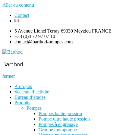
Aller au contenu
Contact
5 Avenue Lionel Terray 69330 Meyzieu FRANCE
+33 (0)4 72 97 07 10
contact@barthod-pompes.com
Barthod
High Pressure Engineering
Barthod
fermer
A propos
Secteurs d’activité
Bureau d’études
Produits
Pompes
Pompes haute pression
Pompe ultra haute pression
Pompes à engrenage
Groupe motopompe