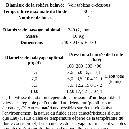
Diamètre de la sphère balayée
Voir tableau ci-dessous
Temperature maximale du fluide
90 °C
Nombre de buses
2
Diamètre de passage minimal
240 (2) mm
Masse
60 Kg
Dimensions
240 x 218 x H 780
Pression à l'entrée de la tête
Diamètre de balayage optimal
(bar)
(m)
(4)
100
200
300
400
5,5
3,6
5,0
6,2
7,1
Débit total
7,0
6,0
8,5
10,4
12,0
(l/min)
8,5
8,6
12,2
15,0
17,2
10,0
12,0
17,4
21,2
24,4
(1) La vitesse de rotation dépend de la pression d'air disponible. La
vitesse est réglable par l'emploi d'un détendeur (possible sur
demande) (2) Autres matériaux possibles sur demande (suivant
l'environnement, la nature du fluide et ses caractéristiques si autre
que Eau) (3) La classe de température dépend de la température du
fluide considéré (4) Les diamètres de balayage fournits sont valables
pour des opérations de rinçage classique. Pour des cas où un