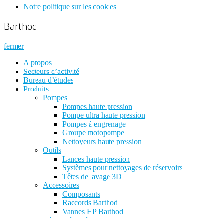
Notre politique sur les cookies
Barthod
fermer
A propos
Secteurs d’activité
Bureau d’études
Produits
Pompes
Pompes haute pression
Pompe ultra haute pression
Pompes à engrenage
Groupe motopompe
Nettoyeurs haute pression
Outils
Lances haute pression
Systèmes pour nettoyages de réservoirs
Têtes de lavage 3D
Accessoires
Composants
Raccords Barthod
Vannes HP Barthod