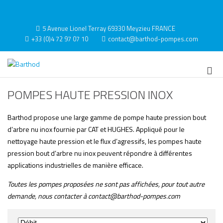
Aller
au
Contact
contenu
5 Avenue Lionel Terray 69330 Meyzieu FRANCE
+33 (0)4 72 97 07 10
contact@barthod-pompes.com
Barthod
High Pressure Engineering
Me
prin
POMPES HAUTE PRESSION INOX
pou
mob
Barthod propose une large gamme de pompe haute pression bout
d’arbre nu inox fournie par CAT et HUGHES. Appliqué pour le
nettoyage haute pression et le flux d’agressifs, les pompes haute
pression bout d’arbre nu inox peuvent répondre à différentes
applications industrielles de manière efficace.
Toutes les pompes proposées ne sont pas affichées, pour tout autre
demande, nous contacter à contact@barthod-pompes.com