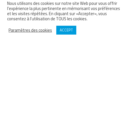
Nous utilisons des cookies sur notre site Web pour vous offrir
l'expérience la plus pertinente en mémorisant vos préférences
et les visites répétées. En cliquant sur «Accepter», vous
consentez à l'utilisation de TOUS les cookies.
Paramètres des cookies
ACCEPT
BARTHOD
Depuis 1929 Barthod est concepteur et fabricant français de groupes
motopompes Haute Pression, raccords et accessoires sur-mesure
destinés au nettoyage Haute Pression.