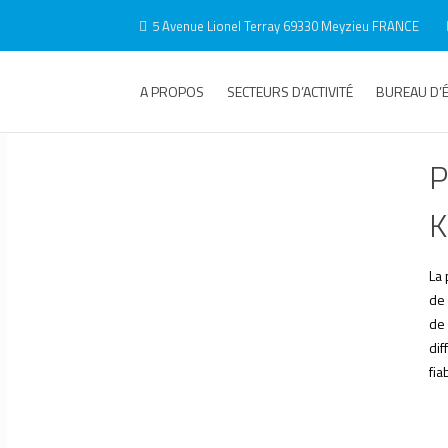
5 Avenue Lionel Terray 69330 Meyzieu FRANCE
A PROPOS
SECTEURS D’ACTIVITÉ
BUREAU D’
P
K
La
de
de 
dif
fia