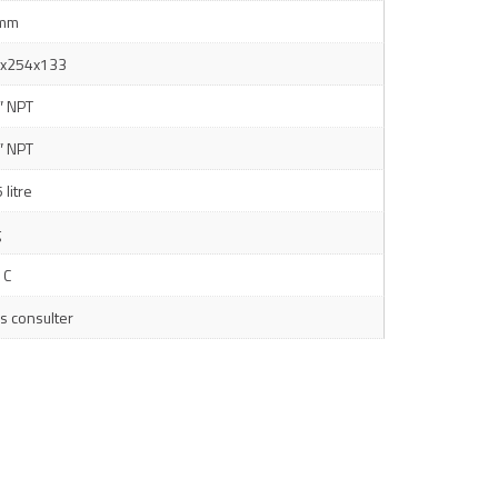
 mm
x254x133
″ NPT
″ NPT
 litre
g
 C
s consulter