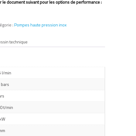
r le document suivant pour les options de performance :
égorie :
Pompes haute pression inox
ssin technique
5 l/min
 bars
ars
0 t/min
 kW
 mm