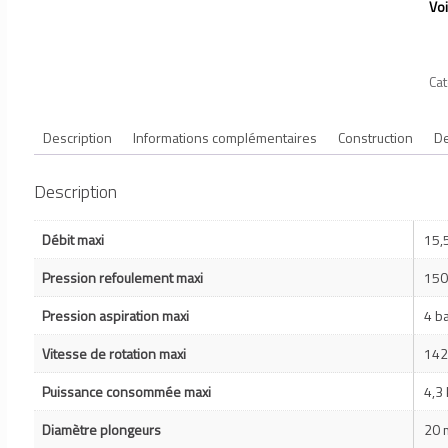
Voi
Cat
Description
Informations complémentaires
Construction
De
Description
Débit maxi
15,
Pression refoulement maxi
150
Pression aspiration maxi
4 b
Vitesse de rotation maxi
142
Puissance consommée maxi
4,3
Diamètre plongeurs
20