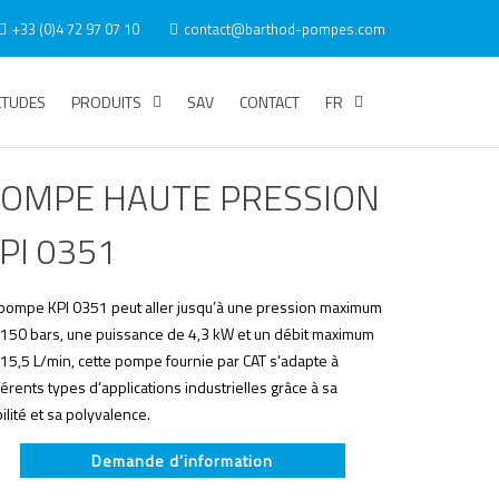
+33 (0)4 72 97 07 10
contact@barthod-pompes.com
ÉTUDES
PRODUITS
SAV
CONTACT
FR
OMPE HAUTE PRESSION
PI 0351
 pompe KPI 0351 peut aller jusqu’à une pression maximum
 150 bars, une puissance de 4,3 kW et un débit maximum
15,5 L/min, cette pompe fournie par CAT s’adapte à
férents types d’applications industrielles grâce à sa
bilité et sa polyvalence.
Demande d’information