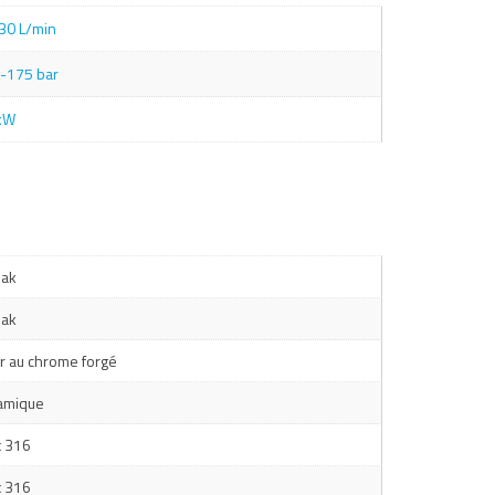
30 L/min
-175 bar
kW
ak
ak
er au chrome forgé
amique
x 316
x 316