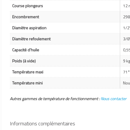
Course plongeurs
12
Encombrement
298
Diamètre aspiration
1/2
Diamètre refoulement
3/8
Capacité d’huile
0,55
Poids (à vide)
9 k
Température maxi
71°
Température mini
Nou
Autres gammes de température de fonctionnement :
Nous contacter
Informations complémentaires