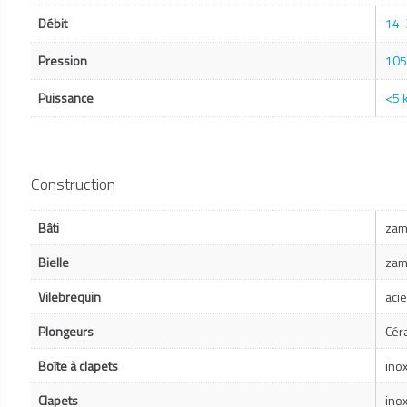
Débit
14-
Pression
105
Puissance
<5 
Construction
Bâti
zam
Bielle
zam
Vilebrequin
aci
Plongeurs
Cér
Boîte à clapets
ino
Clapets
ino