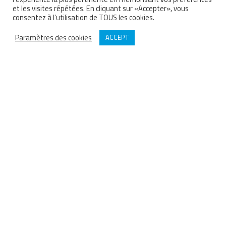
et les visites répétées. En cliquant sur «Accepter», vous
consentez à l'utilisation de TOUS les cookies.
Paramètres des cookies
ACCEPT
BARTHOD
Depuis 1929 Barthod est concepteur et fabricant français de groupes
motopompes Haute Pression, raccords et accessoires sur-mesure
destinés au nettoyage Haute Pression.