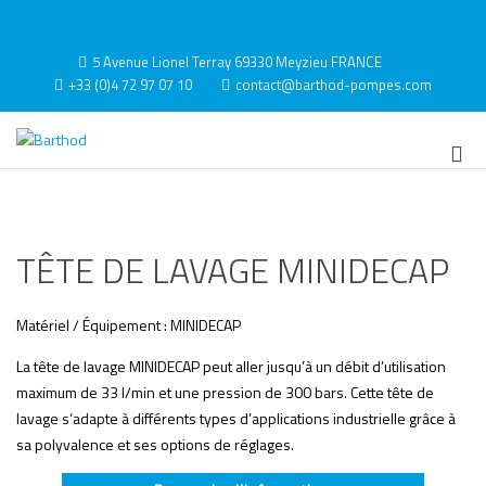
Aller
au
Contact
contenu
5 Avenue Lionel Terray 69330 Meyzieu FRANCE
+33 (0)4 72 97 07 10
contact@barthod-pompes.com
Barthod
High Pressure Engineering
Me
prin
pou
mob
TÊTE DE LAVAGE MINIDECAP
Matériel / Équipement : MINIDECAP
La tête de lavage MINIDECAP peut aller jusqu’à un débit d’utilisation
maximum de 33 l/min et une pression de 300 bars. Cette tête de
lavage s’adapte à différents types d’applications industrielle grâce à
sa polyvalence et ses options de réglages.