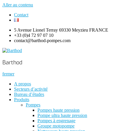
Aller au contenu
Contact
5 Avenue Lionel Terray 69330 Meyzieu FRANCE
+33 (0)4 72 97 07 10
contact@barthod-pompes.com
Barthod
High Pressure Engineering
Barthod
fermer
A propos
Secteurs d’activité
Bureau d’études
Produits
Pompes
Pompes haute pression
Pompe ultra haute pression
Pompes à engrenage
Groupe motopompe