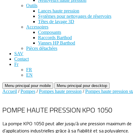
Nettoyeurs haute pression
Outils
Lances haute pression
Systèmes pour nettoyages de réservoirs
Têtes de lavage 3D
Accessoires
Composants
Raccords Barthod
Vannes HP Barthod
Pièces détachées
SAV
Contact
Fr
FR
EN
Menu principal pour mobile
Menu principal pour descktop
Accueil
/
Pompes
/
Pompes haute pression
/
Pompes haute pression st
POMPE HAUTE PRESSION KPO 1050
La pompe KPO 1050 peut aller jusqu’à une pression maximum de 1
d’applications industrielles grâce à sa fiabilité et sa polyvalence.