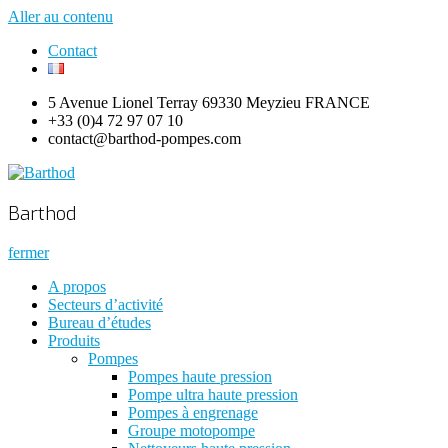
Aller au contenu
Contact
5 Avenue Lionel Terray 69330 Meyzieu FRANCE
+33 (0)4 72 97 07 10
contact@barthod-pompes.com
Barthod
High Pressure Engineering
Barthod
fermer
A propos
Secteurs d’activité
Bureau d’études
Produits
Pompes
Pompes haute pression
Pompe ultra haute pression
Pompes à engrenage
Groupe motopompe