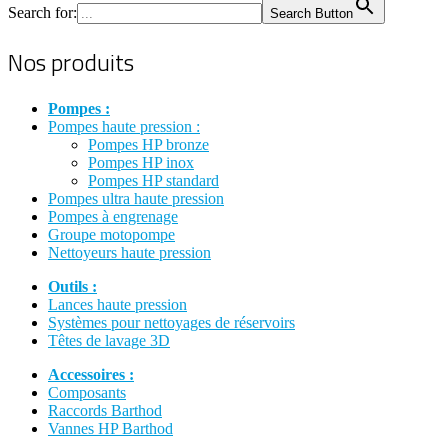
Search for:
Search Button
Nos produits
Pompes :
Pompes haute pression :
Pompes HP bronze
Pompes HP inox
Pompes HP standard
Pompes ultra haute pression
Pompes à engrenage
Groupe motopompe
Nettoyeurs haute pression
Outils :
Lances haute pression
Systèmes pour nettoyages de réservoirs
Têtes de lavage 3D
Accessoires :
Composants
Raccords Barthod
Vannes HP Barthod