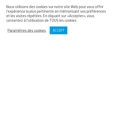
Nous utilisons des cookies sur notre site Web pour vous offrir
l'expérience la plus pertinente en mémorisant vos préférences
et les visites répétées. En cliquant sur «Accepter», vous
consentez à l'utilisation de TOUS les cookies.
Paramètres des cookies
ACCEPT
BARTHOD
Depuis 1929 Barthod est concepteur et fabricant français de groupes
motopompes Haute Pression, raccords et accessoires sur-mesure