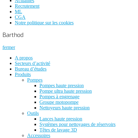
Actualités
Recrutement
ML
CGA
Notre politique sur les cookies
Barthod
fermer
A propos
Secteurs d’activité
Bureau d’études
Produits
Pompes
Pompes haute pression
Pompe ultra haute pression
Pompes à engrenage
Groupe motopompe
Nettoyeurs haute pression
Outils
Lances haute pression
Systèmes pour nettoyages de réservoirs
Têtes de lavage 3D
Accessoires