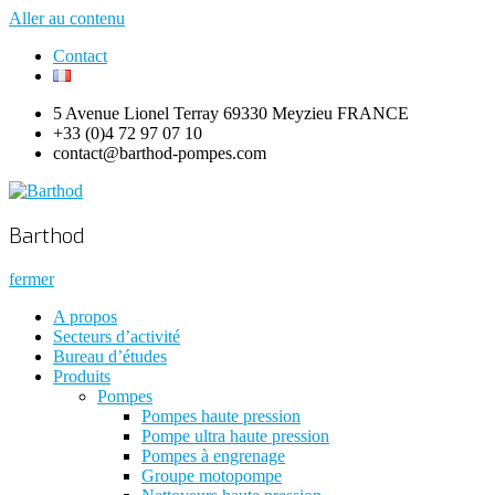
Aller au contenu
Contact
5 Avenue Lionel Terray 69330 Meyzieu FRANCE
+33 (0)4 72 97 07 10
contact@barthod-pompes.com
Barthod
High Pressure Engineering
Barthod
fermer
A propos
Secteurs d’activité
Bureau d’études
Produits
Pompes
Pompes haute pression
Pompe ultra haute pression
Pompes à engrenage
Groupe motopompe