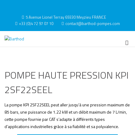
Aller
au
Contact
contenu
5 Avenue Lionel Terray 69330 Meyzieu FRANCE
+33 (0)4 72 97 07 10
contact@barthod-pompes.com
Barthod
High Pressure Engineering
Me
prin
pou
mob
POMPE HAUTE PRESSION KPI
2SF22SEEL
La pompe KPI 2SF22SEEL peut aller jusqu’à une pression maximum de
85 bars, une puissance de 1.22 kW et un débit maximum de 7 L/min,
cette pompe fournie par CAT s’adapte à différents types
d’applications industrielles grâce à sa fiabilité et sa polyvalence.