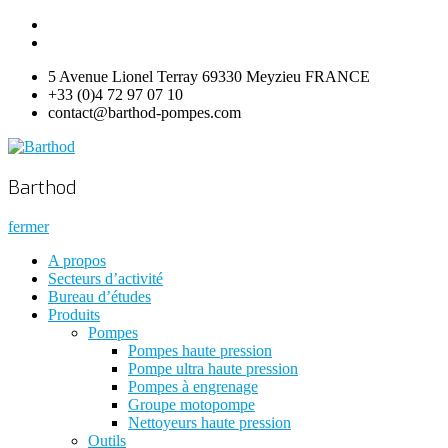
Aller
Contact
au
contenu
5 Avenue Lionel Terray 69330 Meyzieu FRANCE
+33 (0)4 72 97 07 10
contact@barthod-pompes.com
Barthod
High Pressure Engineering
Barthod
fermer
A propos
Secteurs d’activité
Bureau d’études
Produits
Pompes
Pompes haute pression
Pompe ultra haute pression
Pompes à engrenage
Groupe motopompe
Nettoyeurs haute pression
Outils