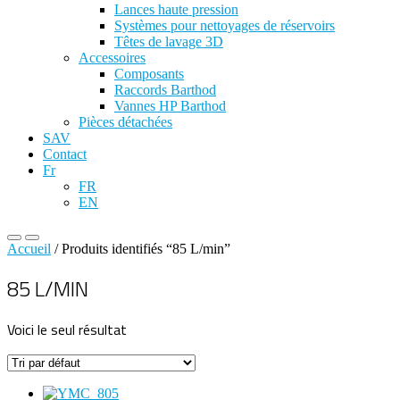
Lances haute pression
Systèmes pour nettoyages de réservoirs
Têtes de lavage 3D
Accessoires
Composants
Raccords Barthod
Vannes HP Barthod
Pièces détachées
SAV
Contact
Fr
FR
EN
Menu
Menu
Accueil
/ Produits identifiés “85 L/min”
principal
principal
pour
pour
85 L/MIN
mobile
descktop
Voici le seul résultat