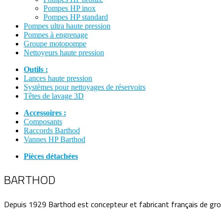
Pompes HP inox
Pompes HP standard
Pompes ultra haute pression
Pompes à engrenage
Groupe motopompe
Nettoyeurs haute pression
Outils :
Lances haute pression
Systèmes pour nettoyages de réservoirs
Têtes de lavage 3D
Accessoires :
Composants
Raccords Barthod
Vannes HP Barthod
Pièces détachées
BARTHOD
Depuis 1929 Barthod est concepteur et fabricant français de g