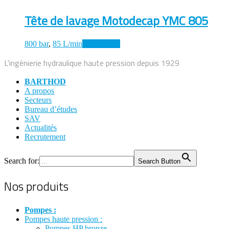
Tête de lavage Motodecap YMC 805
800 bar
,
85 L/min
Lire la suite
L'ingénierie hydraulique haute pression depuis 1929
BARTHOD
A propos
Secteurs
Bureau d’études
SAV
Actualités
Recrutement
Search for:
Search Button
Nos produits
Pompes :
Pompes haute pression :
Pompes HP bronze