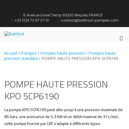
Aller
au
Contact
contenu
5 Avenue Lionel Terray 69330 Meyzieu FRANCE
+33 (0)4 72 97 07 10
contact@barthod-pompes.com
Barthod
High Pressure Engineering
Me
prin
pou
Accueil
/
Pompes
/
Pompes haute pression
/
Pompes haute
mob
pression standard
/ POMPE HAUTE PRESSION KPO 5CP6190
POMPE HAUTE PRESSION
KPO 5CP6190
La pompe KPO 5CP6190 peut aller jusqu’à une pression maximale de
85 bars, une puissance de 5,3 kW et un débit maximal de 31 L/min,
cette pompe fournie par CAT s’adapte à différents types