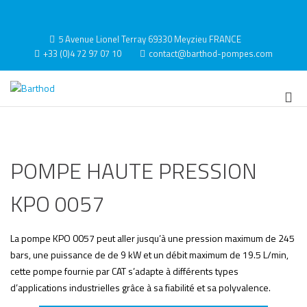
Aller
au
Contact
contenu
5 Avenue Lionel Terray 69330 Meyzieu FRANCE
+33 (0)4 72 97 07 10
contact@barthod-pompes.com
Barthod
High Pressure Engineering
Me
prin
pou
mob
POMPE HAUTE PRESSION
KPO 0057
La pompe KPO 0057 peut aller jusqu’à une pression maximum de 245
bars, une puissance de de 9 kW et un débit maximum de 19.5 L/min,
cette pompe fournie par CAT s’adapte à différents types
d’applications industrielles grâce à sa fiabilité et sa polyvalence.