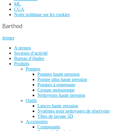
ML
CGA
Notre politique sur les cookies
Barthod
fermer
A propos
Secteurs d’activité
Bureau d’études
Produits
Pompes
Pompes haute pression
Pompe ultra haute pression
Pompes à engrenage
Groupe motopompe
Nettoyeurs haute pression
Outils
Lances haute pression
Systèmes pour nettoyages de réservoirs
Têtes de lavage 3D
Accessoires
Composants