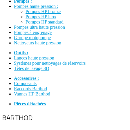
Pompes :
Pompes haute pression :
Pompes HP bronze
Pompes HP inox
Pompes HP standard
Pompes ultra haute pression
Pompes à engrenage
Groupe motopompe
Nettoyeurs haute pression
Outils :
Lances haute pression
Systèmes pour nettoyages de réservoirs
Têtes de lavage 3D
Accessoires :
Composants
Raccords Barthod
Vannes HP Barthod
Pièces détachées
BARTHOD