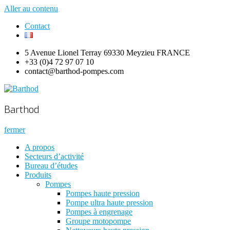
Aller au contenu
Contact
5 Avenue Lionel Terray 69330 Meyzieu FRANCE
+33 (0)4 72 97 07 10
contact@barthod-pompes.com
Barthod
High Pressure Engineering
Barthod
fermer
A propos
Secteurs d’activité
Bureau d’études
Produits
Pompes
Pompes haute pression
Pompe ultra haute pression
Pompes à engrenage
Groupe motopompe