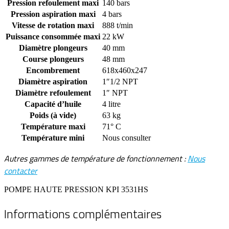
Pression refoulement maxi
140 bars
Pression aspiration maxi
4 bars
Vitesse de rotation maxi
888 t/min
Puissance consommée maxi
22 kW
Diamètre plongeurs
40 mm
Course plongeurs
48 mm
Encombrement
618x460x247
Diamètre aspiration
1″1/2 NPT
Diamètre refoulement
1″ NPT
Capacité d’huile
4 litre
Poids (à vide)
63 kg
Température maxi
71° C
Température mini
Nous consulter
Autres gammes de température de fonctionnement :
Nous
contacter
POMPE HAUTE PRESSION KPI 3531HS
Informations complémentaires