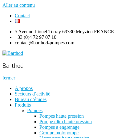
Aller au contenu
Contact
5 Avenue Lionel Terray 69330 Meyzieu FRANCE
+33 (0)4 72 97 07 10
contact@barthod-pompes.com
Barthod
High Pressure Engineering
Barthod
fermer
A propos
Secteurs d’activité
Bureau d’études
Produits
Pompes
Pompes haute pression
Pompe ultra haute pression
Pompes à engrenage
Groupe motopompe