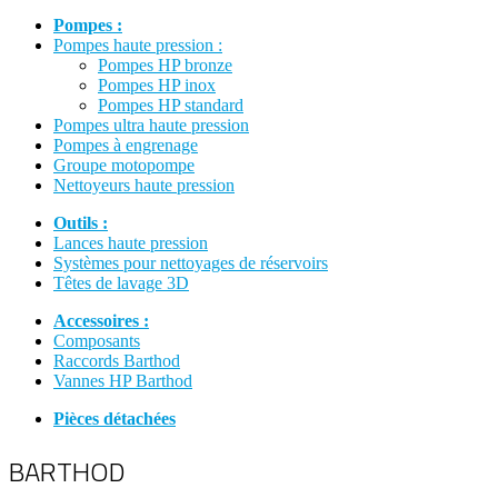
Pompes :
Pompes haute pression :
Pompes HP bronze
Pompes HP inox
Pompes HP standard
Pompes ultra haute pression
Pompes à engrenage
Groupe motopompe
Nettoyeurs haute pression
Outils :
Lances haute pression
Systèmes pour nettoyages de réservoirs
Têtes de lavage 3D
Accessoires :
Composants
Raccords Barthod
Vannes HP Barthod
Pièces détachées
BARTHOD