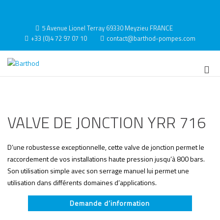
Aller
au
Contact
contenu
5 Avenue Lionel Terray 69330 Meyzieu FRANCE
+33 (0)4 72 97 07 10
contact@barthod-pompes.com
Barthod
High Pressure Engineering
Me
prin
pou
mob
VALVE DE JONCTION YRR 716
D’une robustesse exceptionnelle, cette valve de jonction permet le
raccordement de vos installations haute pression jusqu’à 800 bars.
Son utilisation simple avec son serrage manuel lui permet une
utilisation dans différents domaines d’applications.
Demande d’information